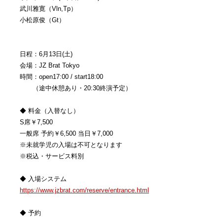
武川雅寛（Vln,Tp）
小松原俊（Gt）
日程：6月13日(土)
会場：JZ Brat Tokyo
時間：open17:00 / start18:00
（途中休憩あり・20:30終演予定）
◆ 料金（入替なし）
S席￥7,500
一般席 予約￥6,500 当日￥7,000
※未就学児の入場は不可となります
※税込・サービス料別
◆ 入場システム
https://www.jzbrat.com/reserve/entrance.html
◆ 予約