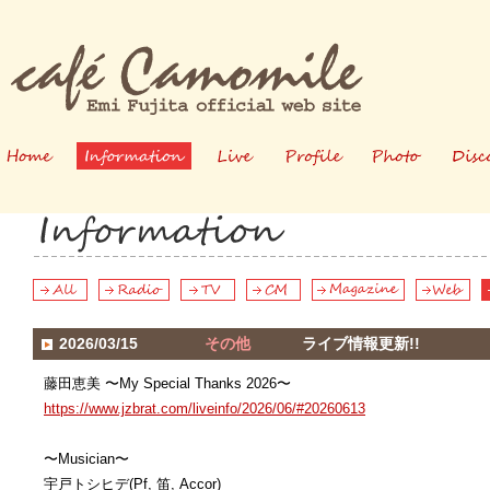
ホーム
情報
ライブ
プロフィー
写真
ル
2026/03/15
その他
ライブ情報更新!!
藤田恵美 〜My Special Thanks 2026〜
https://www.jzbrat.com/liveinfo/2026/06/#20260613
〜Musician〜
宇戸トシヒデ(Pf, 笛, Accor)