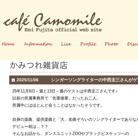
ホーム
情報
ライブ
プロフィー
写真
2025/11/06
シンガーソングライターの中西圭三さんがゲ
ル
25年11月6日～週と13日～週のゲストは中西圭三さんです♪
以前の所属事務所で「先輩後輩」だったお二人。
所属中にはほとんど会うことはなかったそうです。
自身の楽曲、提供楽曲と「大」名曲ぞろいのソングライターでありな
デビュー前は…？？
そんなお話から、ダンスユニットZOOやブラックビスケッツへの