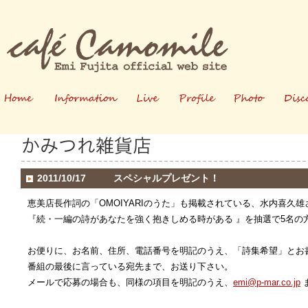
ホーム
情報
ライブ
プロフィー
写真
2011/10/17
スペシャルプレゼント！
ル
恵美店長作詞の「OMOIYARIのうた」も掲載されている、水内喜久
『続・一編の詩があなたを強く抱きしめる時がある 』を抽選で5名の
お便りに、お名前、住所、電話番号を明記のうえ、「詩集希望」とお
番組の最後に言っている宛先まで、お送り下さい。
メールで応募の場合も、同様の項目を明記のうえ、
emi@p-mar.co.jp